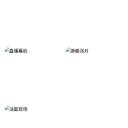
酒店偶遇实拍
深夜街头偷拍
直播幕后揭秘
私人派对曝光