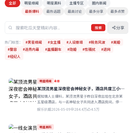
全部
明星绯闻
明星黑料
主播专区
圈内新闻
最新爆料
最热话题
最高讨论
最多分享
最多点赞
分享
搜索
热门标签：
#男星绯闻
#女主播
#人设崩塌
#税务风波
#离婚
#整容
#选秀内幕
#直播翻车
#隐婚
#性骚扰
#退网
#经纪人
明星绯闻
爆
某顶流男星深夜密会神秘女子，酒店共度三小时
被拍
据知情人士爆料，某顶流男星于昨日深夜出现在北京某
五星级酒店，与一名神秘女子共同进入酒店房间，停留
约三小时后分别离开。该男星近期刚刚公开恋情...
娱乐扒姐
2026-05-09
284.4万
4.5万
明星黑料