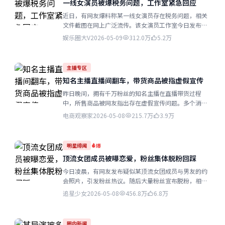
一线女演员被爆税务问题，工作室紧急回应
近日，有网友爆料称某一线女演员存在税务问题，相关
文件截图在网上广泛流传。该女演员工作室今日发布声
明，称相关内容纯属捏造，已委托律师处理...
娱乐圈大V
2026-05-09
312.0万
5.2万
主播专区
知名主播直播间翻车，带货商品被指虚假宣传
昨日晚间，拥有千万粉丝的知名主播在直播带货过程
中，所售商品被网友指出存在虚假宣传问题。多个消费
者投诉收到的商品与直播展示严重不符...
电商观察家
2026-05-08
215.7万
3.9万
明星绯闻
爆
顶流女团成员被曝恋爱，粉丝集体脱粉回踩
今日凌晨，有网友发布疑似某顶流女团成员与男友的约
会照片，引发粉丝热议。随后大量粉丝宣布脱粉，相关
话题迅速冲上热搜榜首...
追星少女
2026-05-08
456.8万
6.8万
圈内新闻