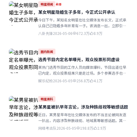
明星绯闻
爆
某女明星隐婚生子多年，今正式公开承认
今日下午，某知名女明星在社交媒体发布长文，正式承
认自己已隐婚多年并育有一子。该消息一出，立即引爆
全网...
八卦先锋
2026-05-06
672.3万
8.9万
圈内新闻
选秀节目内定名单曝光，观众投票形同虚设
某热门选秀节目的工作人员向媒体爆料，节目出道位早
已内定，观众投票结果只是走过场。多个参赛选手也暗
示存在不公平竞争...
娱乐纪检
2026-05-05
256.8万
4.1万
明星黑料
某男星被扒早年言论，涉及种族歧视等敏感话题
近日，某男星早年在社交媒体发布的不当言论被网友逐
一扒出，内容涉及种族歧视、地域黑等敏感话题。其团
队紧急删除了大量历史内容...
网络考古队
2026-05-05
198.8万
2.9万