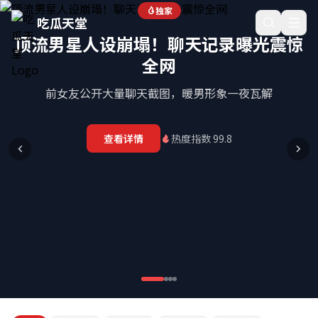
吃瓜天堂_全网热门吃瓜事件汇总与实时爆料追踪平台
独家
吃瓜天堂
顶流男星人设崩塌！聊天记录曝光震惊
全网
前女友公开大量聊天截图，暖男形象一夜瓦解
查看详情
热度指数 99.8