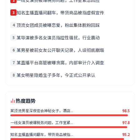
一线女演员被爆税务问题，工作室紧急回应
知名主播直播间翻车，带货商品被指虚假宣传
3
顶流女团成员被曝恋爱，粉丝集体脱粉回踩
4
某导演被多名女演员指控性骚扰，行业震动
5
某男星被前女友公开聊天记录，人设彻底崩塌
6
某直播平台高管被曝贪腐，内部审计介入调查
7
某女明星隐婚生子多年，今正式公开承认
8
热度趋势
某顶流男星深夜密会神秘女子，酒店...
98.5
一线女演员被爆税务问题，工作室紧...
97.8
知名主播直播间翻车，带货商品被指...
95.2