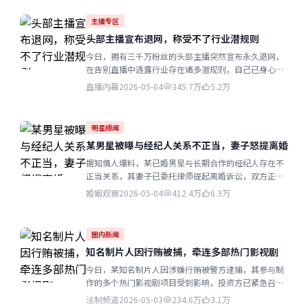
主播专区
头部主播宣布退网，称受不了行业潜规则
今日，拥有三千万粉丝的头部主播突然宣布永久退网，
在告别直播中透露行业存在诸多潜规则，自己已身心俱
疲无法再坚持...
直播内幕
2026-05-04
345.7万
5.2万
明星绯闻
某男星被曝与经纪人关系不正当，妻子怒提离婚
据知情人爆料，某已婚男星与长期合作的经纪人存在不
正当关系，其妻子已委托律师提起离婚诉讼，双方正在
分割财产...
婚姻观察
2026-05-04
412.4万
6.3万
圈内新闻
知名制片人因行贿被捕，牵连多部热门影视剧
今日，某知名制片人因涉嫌行贿被警方逮捕，其参与制
作的多个热门影视剧项目受到影响，投资方已紧急召开
会议评估风险...
法制频道
2026-05-03
234.6万
3.1万