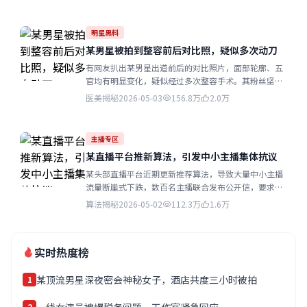
明星黑料
某男星被拍到整容前后对比照，疑似多次动刀
有网友扒出某男星出道前后的对比照片，面部轮廓、五
官均有明显变化，疑似经过多次整容手术。其粉丝坚称
只是减肥和化妆的效果...
医美揭秘
2026-05-03
156.8万
2.0万
主播专区
某直播平台推新算法，引发中小主播集体抗议
某头部直播平台近期更新推荐算法，导致大量中小主播
流量断崖式下跌，数百名主播联合发布公开信，要求平
台给予公平推荐机会...
算法揭秘
2026-05-02
112.3万
1.6万
实时热度榜
某顶流男星深夜密会神秘女子，酒店共度三小时被拍
1
2