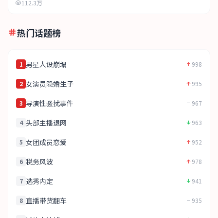
112.3万
热门话题榜
男星人设崩塌
1
998
女演员隐婚生子
2
995
导演性骚扰事件
3
967
头部主播退网
4
963
女团成员恋爱
5
952
税务风波
6
978
选秀内定
7
941
直播带货翻车
8
935