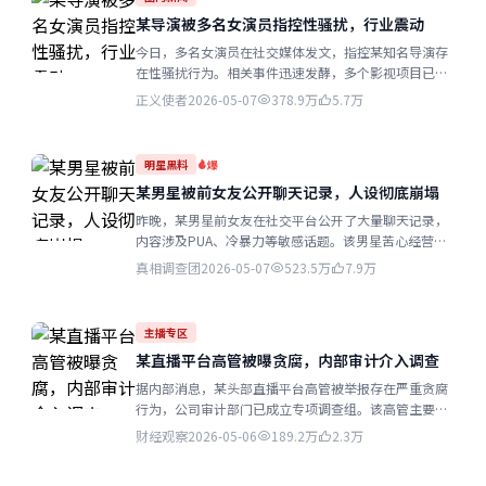
某导演被多名女演员指控性骚扰，行业震动
今日，多名女演员在社交媒体发文，指控某知名导演存
在性骚扰行为。相关事件迅速发酵，多个影视项目已宣
布暂停与该导演的合作...
正义使者
2026-05-07
378.9万
5.7万
明星黑料
爆
某男星被前女友公开聊天记录，人设彻底崩塌
昨晚，某男星前女友在社交平台公开了大量聊天记录，
内容涉及PUA、冷暴力等敏感话题。该男星苦心经营多
年的暖男形象瞬间崩塌...
真相调查团
2026-05-07
523.5万
7.9万
主播专区
某直播平台高管被曝贪腐，内部审计介入调查
据内部消息，某头部直播平台高管被举报存在严重贪腐
行为，公司审计部门已成立专项调查组。该高管主要负
责商务合作业务...
财经观察
2026-05-06
189.2万
2.3万