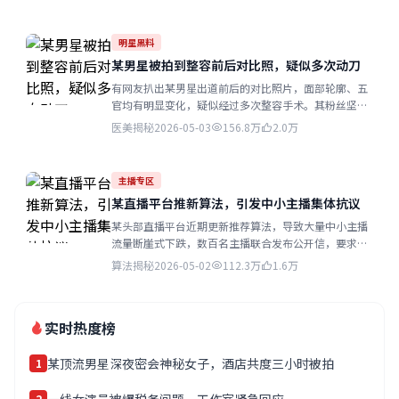
明星黑料
某男星被拍到整容前后对比照，疑似多次动刀
有网友扒出某男星出道前后的对比照片，面部轮廓、五
官均有明显变化，疑似经过多次整容手术。其粉丝坚称
只是减肥和化妆的效果...
医美揭秘
2026-05-03
156.8万
2.0万
主播专区
某直播平台推新算法，引发中小主播集体抗议
某头部直播平台近期更新推荐算法，导致大量中小主播
流量断崖式下跌，数百名主播联合发布公开信，要求平
台给予公平推荐机会...
算法揭秘
2026-05-02
112.3万
1.6万
实时热度榜
某顶流男星深夜密会神秘女子，酒店共度三小时被拍
1
2