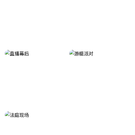
酒店偶遇实拍
深夜街头偷拍
直播幕后揭秘
私人派对曝光