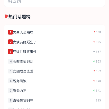
112.3万
热门话题榜
男星人设崩塌
1
998
女演员隐婚生子
2
995
导演性骚扰事件
3
967
头部主播退网
4
963
女团成员恋爱
5
952
税务风波
6
978
选秀内定
7
941
直播带货翻车
8
935