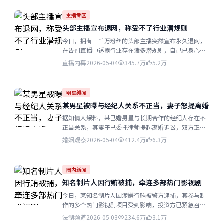
主播专区
头部主播宣布退网，称受不了行业潜规则
今日，拥有三千万粉丝的头部主播突然宣布永久退网，
在告别直播中透露行业存在诸多潜规则，自己已身心俱
疲无法再坚持...
直播内幕
2026-05-04
345.7万
5.2万
明星绯闻
某男星被曝与经纪人关系不正当，妻子怒提离婚
据知情人爆料，某已婚男星与长期合作的经纪人存在不
正当关系，其妻子已委托律师提起离婚诉讼，双方正在
分割财产...
婚姻观察
2026-05-04
412.4万
6.3万
圈内新闻
知名制片人因行贿被捕，牵连多部热门影视剧
今日，某知名制片人因涉嫌行贿被警方逮捕，其参与制
作的多个热门影视剧项目受到影响，投资方已紧急召开
会议评估风险...
法制频道
2026-05-03
234.6万
3.1万