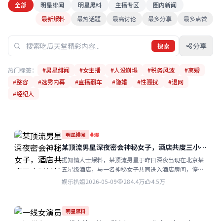
全部
明星绯闻
明星黑料
主播专区
圈内新闻
最新爆料
最热话题
最高讨论
最多分享
最多点赞
分享
搜索
热门标签：
#男星绯闻
#女主播
#人设崩塌
#税务风波
#离婚
#整容
#选秀内幕
#直播翻车
#隐婚
#性骚扰
#退网
#经纪人
明星绯闻
爆
某顶流男星深夜密会神秘女子，酒店共度三小时
被拍
据知情人士爆料，某顶流男星于昨日深夜出现在北京某
五星级酒店，与一名神秘女子共同进入酒店房间，停留
约三小时后分别离开。该男星近期刚刚公开恋情...
娱乐扒姐
2026-05-09
284.4万
4.5万
明星黑料