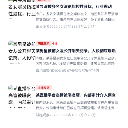
某导演被多名女演员指控性骚扰，行业震动
今日，多名女演员在社交媒体发文，指控某知名导演存
在性骚扰行为。相关事件迅速发酵，多个影视项目已宣
布暂停与该导演的合作...
正义使者
2026-05-07
378.9万
5.7万
明星黑料
爆
某男星被前女友公开聊天记录，人设彻底崩塌
昨晚，某男星前女友在社交平台公开了大量聊天记录，
内容涉及PUA、冷暴力等敏感话题。该男星苦心经营多
年的暖男形象瞬间崩塌...
真相调查团
2026-05-07
523.5万
7.9万
主播专区
某直播平台高管被曝贪腐，内部审计介入调查
据内部消息，某头部直播平台高管被举报存在严重贪腐
行为，公司审计部门已成立专项调查组。该高管主要负
责商务合作业务...
财经观察
2026-05-06
189.2万
2.3万