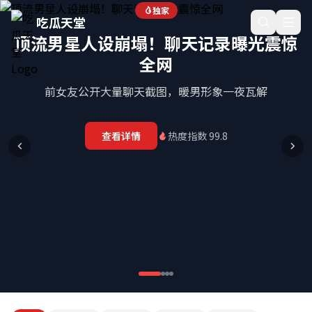
吃瓜天堂_全网热门吃瓜事件汇总与实时爆料追踪平台
独家
吃瓜天堂
顶流男星人设崩塌！聊天记录曝光震惊
全网
前女友公开大量聊天截图，暖男形象一夜瓦解
查看详情
热度指数 99.8