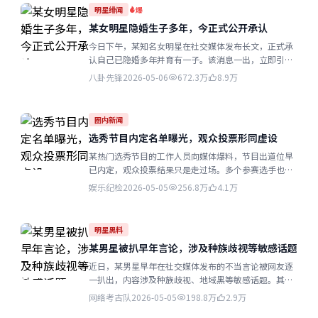
明星绯闻
爆
某女明星隐婚生子多年，今正式公开承认
今日下午，某知名女明星在社交媒体发布长文，正式承
认自己已隐婚多年并育有一子。该消息一出，立即引爆
全网...
八卦先锋
2026-05-06
672.3万
8.9万
圈内新闻
选秀节目内定名单曝光，观众投票形同虚设
某热门选秀节目的工作人员向媒体爆料，节目出道位早
已内定，观众投票结果只是走过场。多个参赛选手也暗
示存在不公平竞争...
娱乐纪检
2026-05-05
256.8万
4.1万
明星黑料
某男星被扒早年言论，涉及种族歧视等敏感话题
近日，某男星早年在社交媒体发布的不当言论被网友逐
一扒出，内容涉及种族歧视、地域黑等敏感话题。其团
队紧急删除了大量历史内容...
网络考古队
2026-05-05
198.8万
2.9万