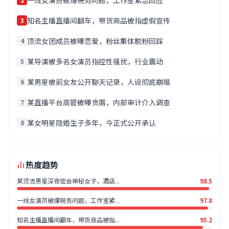
一线女演员被爆税务问题，工作室紧急回应
知名主播直播间翻车，带货商品被指虚假宣传
3
顶流女团成员被曝恋爱，粉丝集体脱粉回踩
4
某导演被多名女演员指控性骚扰，行业震动
5
某男星被前女友公开聊天记录，人设彻底崩塌
6
某直播平台高管被曝贪腐，内部审计介入调查
7
某女明星隐婚生子多年，今正式公开承认
8
热度趋势
某顶流男星深夜密会神秘女子，酒店...
98.5
一线女演员被爆税务问题，工作室紧...
97.8
知名主播直播间翻车，带货商品被指...
95.2