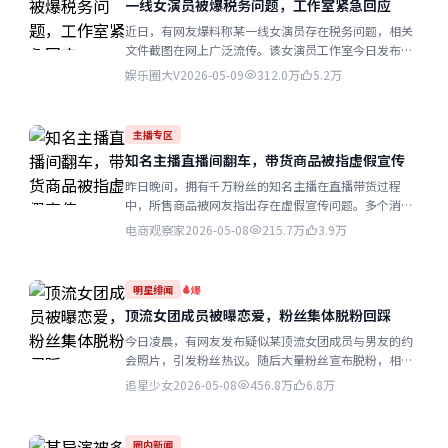
一线女演员被爆税务问题，工作室紧急回应
近日，有网友爆料称某一线女演员存在税务问题，相关
文件截图在网上广泛流传。该女演员工作室今日发布声
明，称相关内容纯属捏造，已委托律师处理...
娱乐圈大V
2026-05-09
312.0万
5.2万
主播专区
知名主播直播间翻车，带货商品被指虚假宣传
昨日晚间，拥有千万粉丝的知名主播在直播带货过程
中，所售商品被网友指出存在虚假宣传问题。多个消费
者投诉收到的商品与直播展示严重不符...
电商观察家
2026-05-08
215.7万
3.9万
明星绯闻
爆
顶流女团成员被曝恋爱，粉丝集体脱粉回踩
今日凌晨，有网友发布疑似某顶流女团成员与男友的约
会照片，引发粉丝热议。随后大量粉丝宣布脱粉，相关
话题迅速冲上热搜榜首...
追星少女
2026-05-08
456.8万
6.8万
圈内新闻